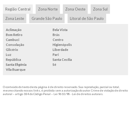
Região Central
Zona Norte
Zona Oeste
Zona Sul
Zona Leste
Grande São Paulo
Litoral de São Paulo
Aclimação
Bela Vista
Bom Retiro
Brás
Cambuci
Centro
Consolação
Higienópolis
Glicério
Liberdade
Luz
Pari
República
Santa Cecília
Santa Efigênia
Sé
Vila Buarque
O conteúdo do texto desta página é de direito reservado. Sua reprodução, parcial ou total,
mesmo citando nossos links, é proibida sem a autorização do autor. Crime de violação de direito
autoral – artigo 184 do Código Penal –
Lei 9610/98 - Lei de direitos autorais
.