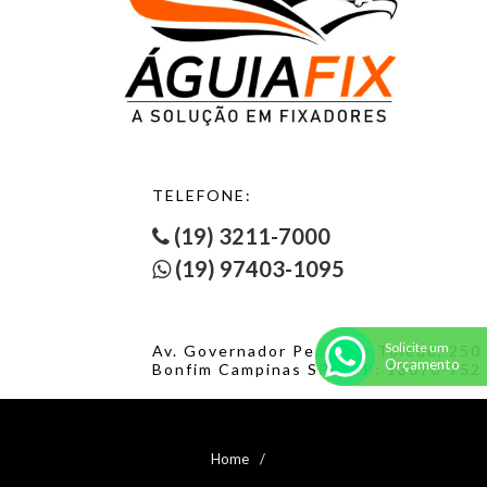
TELEFONE:
(19) 3211-7000
(19) 97403-1095
Solicite um
Av. Governador Pedro de Toledo, 250
Orçamento
Bonfim Campinas SP. CEP: 13070-752
Home