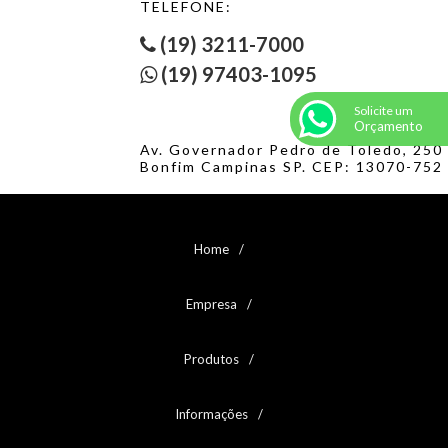
TELEFONE:
(19) 3211-7000
(19) 97403-1095
Solicite um
Orçamento
Av. Governador Pedro de Toledo, 250
Bonfim Campinas SP. CEP: 13070-752
Home
Empresa
Produtos
Informações