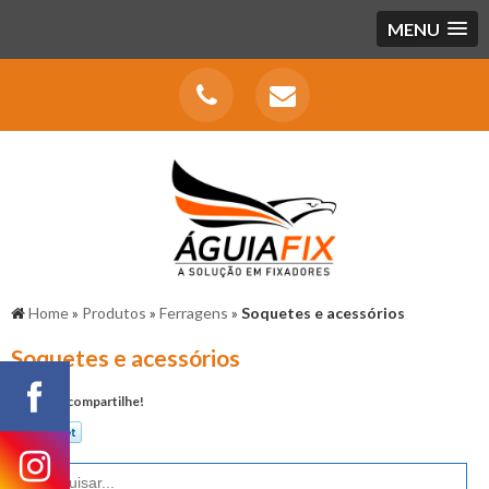
MENU
Home
»
Produtos
»
Ferragens
»
Soquetes e acessórios
Soquetes e acessórios
Gostou? compartilhe!