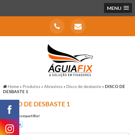
MENU
Home
»
Produtos
»
Abrasivos
»
Disco de desbaste
»
DISCO DE
DESBASTE 1
DISCO DE DESBASTE 1
Gostou? compartilhe!