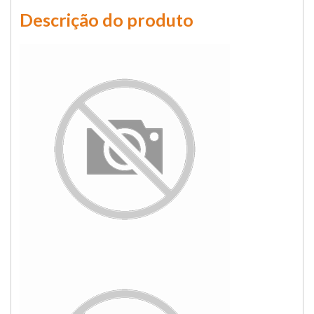
Descrição do produto