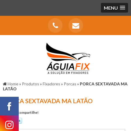
MENU
Home
»
Produtos
»
Fixadores
»
Porcas
»
PORCA SEXTAVADA MA
LATÃO
PORCA SEXTAVADA MA LATÃO
Gostou? compartilhe!