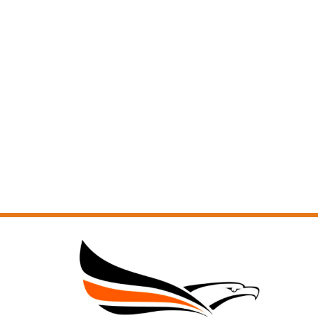
PORCA SEXTAVADA MA CLASSE 6 - 3
PORCA SEXTAVADA MA CLASSE 8
PORCA SEXTAVADA MA CLASSE 8 - 1
PORCA SEXTAVADA MA CLASSE 8 - 2
PORCA SEXTAVADA MA INOX A2
PORCA SEXTAVADA MA INOX A4
PORCA SEXTAVADA MA LATÃO
PORCA SEXTAVADA MB CLASSE 10
PORCA SEXTAVADA MB CLASSE 6
PORCA SEXTAVADA MB CLASSE 6 - 1
PORCA SEXTAVADA MB CLASSE 6 - 2
PORCA SEXTAVADA MB CLASSE 8
PORCA SEXTAVADA MB CLASSE 8 - 1
PORCA SEXTAVADA MB INOX A2
PORCA SEXTAVADA PESADA ASTM A194 -2H
PORCA SEXTAVADA PESADA ASTM A194 -2H - 1
PORCA SEXTAVADA PESADA ASTM A194 -2H - 2
PORCA SEXTAVADA PESADA ASTM A194 -2H - 3
PORCA SEXTAVADA PESADA ASTM A194 INOX 304
PORCA SEXTAVADA PESADA ASTM A194 INOX 316
PORCA SEXTAVADA PESADA UNC/BSW GRAU 2
PORCA SEXTAVADA PESADA UNC/BSW GRAU 2 - 1