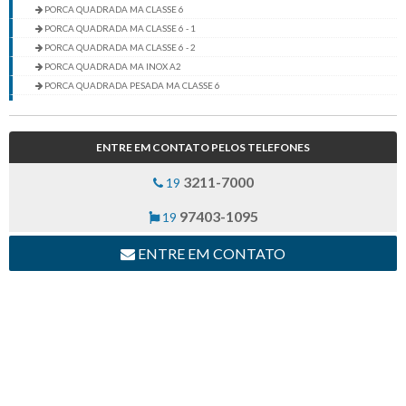
PORCA QUADRADA MA CLASSE 6
PORCA QUADRADA MA CLASSE 6 - 1
PORCA QUADRADA MA CLASSE 6 - 2
PORCA QUADRADA MA INOX A2
PORCA QUADRADA PESADA MA CLASSE 6
PORCA QUADRADA PESADA MA CLASSE 6 - 1
PORCA QUADRADA UNC/BSW GRAU 2
PORCA QUADRADA UNC/BSW GRAU 2 - 1
ENTRE EM CONTATO PELOS TELEFONES
PORCA QUADRADA UNC/BSW GRAU 2 - 2
3211-7000
PORCA QUADRADA UNC/BSW GRAU 2 - 3
19
PORCA QUADRADA UNC/BSW INOX 304
97403-1095
19
PORCA SEXTAVADA BAIXA MA INOX A2
PORCA SEXTAVADA FLANGEADA MA CLASSE 6
ENTRE EM CONTATO
PORCA SEXTAVADA FLANGEADA NYLON MA CLASSE 6
PORCA SEXTAVADA FLANGEADA TORQUE MA CLASSE 6
PORCA SEXTAVADA FLANGEADA TORQUE UNC/BSW GRAU 2
PORCA SEXTAVADA FLANGEADA UNF GRAU 2
PORCA SEXTAVADA MA CLASSE 10
PORCA SEXTAVADA MA CLASSE 6
PORCA SEXTAVADA MA CLASSE 6 - 1
PORCA SEXTAVADA MA CLASSE 6 - 2