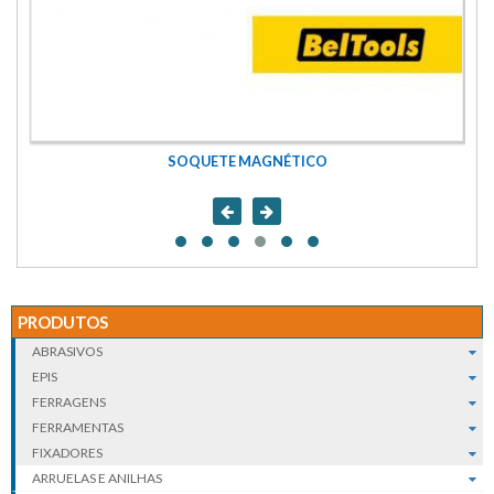
SOQUETE MAGNÉTICO
PRODUTOS
ABRASIVOS
EPIS
FERRAGENS
FERRAMENTAS
FIXADORES
ARRUELAS E ANILHAS