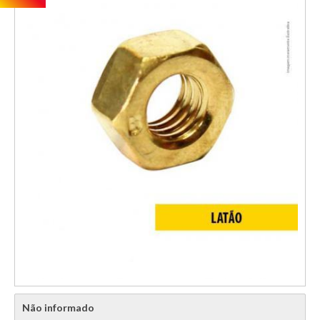
Não informado