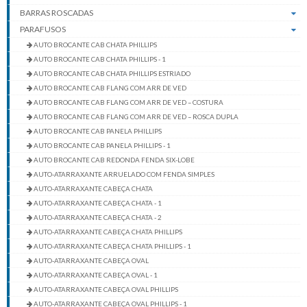
BARRAS ROSCADAS
PARAFUSOS
AUTO BROCANTE CAB CHATA PHILLIPS
AUTO BROCANTE CAB CHATA PHILLIPS - 1
AUTO BROCANTE CAB CHATA PHILLIPS ESTRIADO
AUTO BROCANTE CAB FLANG COM ARR DE VED
AUTO BROCANTE CAB FLANG COM ARR DE VED – COSTURA
AUTO BROCANTE CAB FLANG COM ARR DE VED – ROSCA DUPLA
AUTO BROCANTE CAB PANELA PHILLIPS
AUTO BROCANTE CAB PANELA PHILLIPS - 1
AUTO BROCANTE CAB REDONDA FENDA SIX-LOBE
AUTO-ATARRAXANTE ARRUELADO COM FENDA SIMPLES
AUTO-ATARRAXANTE CABEÇA CHATA
AUTO-ATARRAXANTE CABEÇA CHATA - 1
AUTO-ATARRAXANTE CABEÇA CHATA - 2
AUTO-ATARRAXANTE CABEÇA CHATA PHILLIPS
AUTO-ATARRAXANTE CABEÇA CHATA PHILLIPS - 1
AUTO-ATARRAXANTE CABEÇA OVAL
AUTO-ATARRAXANTE CABEÇA OVAL - 1
AUTO-ATARRAXANTE CABEÇA OVAL PHILLIPS
AUTO-ATARRAXANTE CABEÇA OVAL PHILLIPS - 1