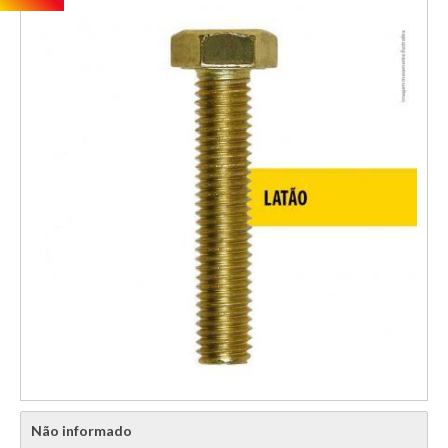
Não informado