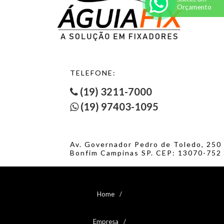
DRYWALL CABEÇA TROMBETA PONTA BROCA
Orçamento
ESTRUTURAL PARA MÓVEIS CABEÇA ESCAREADA
ESTRUTURAL PARA MÓVEIS CABEÇA ESCAREADA - 1
ESTRUTURAL PARA MÓVEIS CABEÇA TAMPINHA/PLANA
ESTRUTURAL PARA MÓVEIS CABEÇA TAMPINHA/PLANA - 1
ESTRUTURAL PARA MÓVEIS CABEÇA TAMPINHA/PLANA - 2
FRANCÊS COM PORCA BICROMATIZADO
TELEFONE:
FRANCÊS COM PORCA LATÃO
FRANCÊS COM PORCA POLIDO
(19) 3211-7000
FRANCÊS COM PORCA ZINCADO BRANCO
(19) 97403-1095
FRANCÊS SEM PORCA BICROMATIZADO
FRANCÊS SEM PORCA CLASSE 8.8
FRANCÊS SEM PORCA INOX 304
FRANCÊS SEM PORCA INOX A2
Av. Governador Pedro de Toledo, 250
FRANCÊS SEM PORCA POLIDO
Bonfim Campinas SP. CEP: 13070-752
FRANCÊS SEM PORCA ZINCADO BRANCO
HASTE PARA LOUÇA SANITÁRIA
HASTE ROSCADA PARA TELHA - 1
P/ PUXADORES CAB. FLANG. FENDA COMBINADA
Home
P/ PUXADORES SEGMENTADO CABEÇA FLANGEADA
PARAF CILÍNDRICO RECARTILHADO
Empresa
PARAF FACA FORRAGEIRA