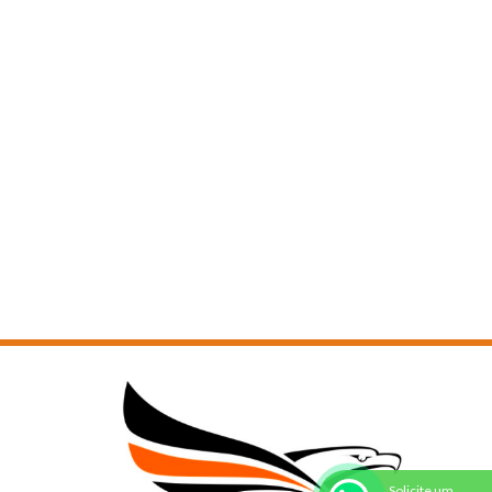
CABEÇA CHATA COM SEXTAVADO INTERNO - 3
CABEÇA CHATA COM SEXTAVADO INTERNO - 4
CABEÇA CILÍNDRICA BAIXA COM SEXTAVADO INTERNO
CABEÇA CILÍNDRICA COM SEXTAVADO INTERNO
CABEÇA CILÍNDRICA COM SEXTAVADO INTERNO - 1
CABEÇA CILÍNDRICA COM SEXTAVADO INTERNO - 2
CABEÇA CILÍNDRICA COM SEXTAVADO INTERNO - 3
CABEÇA CILÍNDRICA COM SEXTAVADO INTERNO - 4
CABEÇA CILÍNDRICA COM SEXTAVADO INTERNO - 5
CABEÇA CILÍNDRICA COM SEXTAVADO INTERNO - 6
CHIPBOARD CABEÇA CHATA PHILLIPS
CHIPBOARD CABEÇA FLANGEADA PHILLIPS
CHIPBOARD CABEÇA PANELA PHILLIPS
CONJUNTO ASTM A325 COM CONTROLADOR DE TORQUE
CONJUNTO CARDAN
CONJUNTO HASTE ROSCADA PARA TELHA
DRYWALL CAB CHATA PT BROCA COM ASA DE EXPANSÃO
DRYWALL CAB CHATA PT BROCA COM ASA DE EXPANSÃO - 1
DRYWALL CABEÇA FLANGEADA PONTA BROCA
DRYWALL CABEÇA FLANGEADA SERRILHADA PT BROCA
DRYWALL CABEÇA TROMBETA PONTA AGULHA
Solicite um