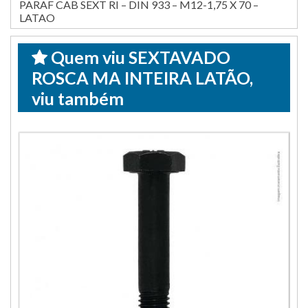
PARAF CAB SEXT RI – DIN 933 – M12-1,75 X 70 –
LATAO
Quem viu SEXTAVADO
ROSCA MA INTEIRA LATÃO,
viu também