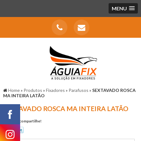
MENU
Home
»
Produtos
»
Fixadores
»
Parafusos
»
SEXTAVADO ROSCA
MA INTEIRA LATÃO
SEXTAVADO ROSCA MA INTEIRA LATÃO
Gostou? compartilhe!