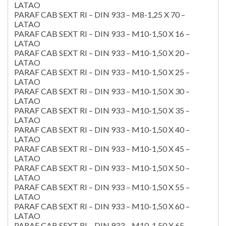
LATAO
PARAF CAB SEXT RI – DIN 933 – M8-1,25 X 70 –
LATAO
PARAF CAB SEXT RI – DIN 933 – M10-1,50 X 16 –
LATAO
PARAF CAB SEXT RI – DIN 933 – M10-1,50 X 20 –
LATAO
PARAF CAB SEXT RI – DIN 933 – M10-1,50 X 25 –
LATAO
PARAF CAB SEXT RI – DIN 933 – M10-1,50 X 30 –
LATAO
PARAF CAB SEXT RI – DIN 933 – M10-1,50 X 35 –
LATAO
PARAF CAB SEXT RI – DIN 933 – M10-1,50 X 40 –
LATAO
PARAF CAB SEXT RI – DIN 933 – M10-1,50 X 45 –
LATAO
PARAF CAB SEXT RI – DIN 933 – M10-1,50 X 50 –
LATAO
PARAF CAB SEXT RI – DIN 933 – M10-1,50 X 55 –
LATAO
PARAF CAB SEXT RI – DIN 933 – M10-1,50 X 60 –
LATAO
PARAF CAB SEXT RI – DIN 933 – M10-1,50 X 65 –