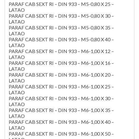
PARAF CAB SEXT RI – DIN 933 – M5-0,80 X 25 –
LATAO
PARAF CAB SEXT RI – DIN 933 – M5-0,80 X 30 –
LATAO
PARAF CAB SEXT RI – DIN 933 – M5-0,80 X 35 –
LATAO
PARAF CAB SEXT RI – DIN 933 – M5-0,80 X 40 –
LATAO
PARAF CAB SEXT RI – DIN 933 – M6-1,00 X 12 –
LATAO
PARAF CAB SEXT RI – DIN 933 – M6-1,00 X 16 –
LATAO
PARAF CAB SEXT RI – DIN 933 – M6-1,00 X 20 –
LATAO
PARAF CAB SEXT RI – DIN 933 – M6-1,00 X 25 –
LATAO
PARAF CAB SEXT RI – DIN 933 – M6-1,00 X 30 –
LATAO
PARAF CAB SEXT RI – DIN 933 – M6-1,00 X 35 –
LATAO
PARAF CAB SEXT RI – DIN 933 – M6-1,00 X 40 –
LATAO
PARAF CAB SEXT RI – DIN 933 – M6-1,00 X 50 –