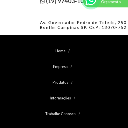
(19) 97403-1095
Orçamento
PORCA SEXTAVADA UNC/BSW GRAU 2
PORCA SEXTAVADA UNC/BSW GRAU 2 - 1
PORCA SEXTAVADA UNC/BSW GRAU 2 - 2
PORCA SEXTAVADA UNC/BSW GRAU 2 - 3
Av. Governador Pedro de Toledo, 250
PORCA SEXTAVADA UNC/BSW GRAU 5
Bonfim Campinas SP. CEP: 13070-752
PORCA SEXTAVADA UNC/BSW GRAU 5 - 1
PORCA SEXTAVADA UNC/BSW GRAU 5 - 2
PORCA SEXTAVADA UNC/BSW GRAU 8
PORCA SEXTAVADA UNC/BSW INOX 316
Home
PORCA SEXTAVADA UNC/BSW INOX A2
PORCA SEXTAVADA UNC/BSW LATÃO
Empresa
PORCA SEXTAVADA UNF GRAU 2
PORCA SEXTAVADA UNF GRAU 2 - 1
PORCA SEXTAVADA UNF GRAU 2 - 2
Produtos
PORCA SEXTAVADA UNF GRAU 5
PORCA SEXTAVADA UNF GRAU 5 - 1
Informações
PORCA SEXTAVADA UNF GRAU 8
PORCA SEXTAVADA UNF INOX 304
PORCA TRAVANTE ALTA NYLON MA CLASSE 6
Trabalhe Conosco
PORCA TRAVANTE ALTA NYLON MA INOX A2
PORCA TRAVANTE ALTA NYLON MB CLASSE 6
PORCA TRAVANTE ALTA NYLON UNC/BSW GRAU 2