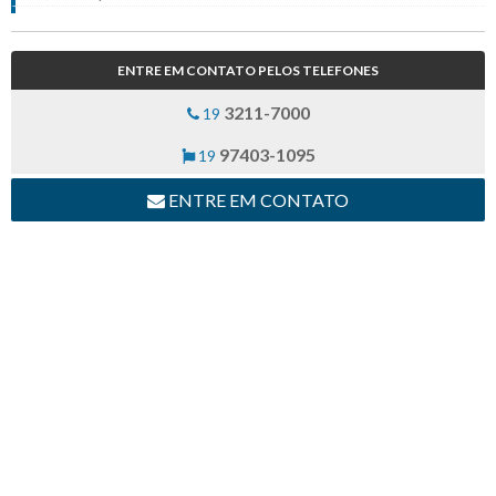
PORCA QUADRADA PESADA MA CLASSE 6 - 1
PORCA QUADRADA UNC/BSW GRAU 2
PORCA QUADRADA UNC/BSW GRAU 2 - 1
ENTRE EM CONTATO PELOS TELEFONES
PORCA QUADRADA UNC/BSW GRAU 2 - 2
3211-7000
PORCA QUADRADA UNC/BSW GRAU 2 - 3
19
PORCA QUADRADA UNC/BSW INOX 304
97403-1095
19
PORCA SEXTAVADA BAIXA MA INOX A2
PORCA SEXTAVADA FLANGEADA MA CLASSE 6
ENTRE EM CONTATO
PORCA SEXTAVADA FLANGEADA NYLON MA CLASSE 6
PORCA SEXTAVADA FLANGEADA TORQUE MA CLASSE 6
PORCA SEXTAVADA FLANGEADA TORQUE UNC/BSW GRAU 2
PORCA SEXTAVADA FLANGEADA UNF GRAU 2
PORCA SEXTAVADA MA CLASSE 10
PORCA SEXTAVADA MA CLASSE 6
PORCA SEXTAVADA MA CLASSE 6 - 1
PORCA SEXTAVADA MA CLASSE 6 - 2
PORCA SEXTAVADA MA CLASSE 6 - 3
PORCA SEXTAVADA MA CLASSE 8
PORCA SEXTAVADA MA CLASSE 8 - 1
PORCA SEXTAVADA MA CLASSE 8 - 2
PORCA SEXTAVADA MA INOX A2