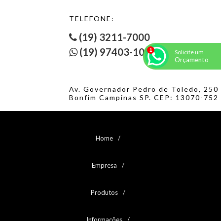
PORCA SEXTAVADA SOLDA MA CLASSE 6
PORCA SEXTAVADA TORQUE MA CLASSE 6
TELEFONE:
PORCA SEXTAVADA TORQUE MB CLASSE 6
PORCA SEXTAVADA TORQUE UNC/BSW GRAU 2
(19) 3211-7000
PORCA SEXTAVADA TORQUE UNF GRAU 2
(19) 97403-1095
Solicite um
PORCA SEXTAVADA UNC/BSW GRAU 2
Orçamento
PORCA SEXTAVADA UNC/BSW GRAU 2 - 1
PORCA SEXTAVADA UNC/BSW GRAU 2 - 2
PORCA SEXTAVADA UNC/BSW GRAU 2 - 3
Av. Governador Pedro de Toledo, 250
PORCA SEXTAVADA UNC/BSW GRAU 5
Bonfim Campinas SP. CEP: 13070-752
PORCA SEXTAVADA UNC/BSW GRAU 5 - 1
PORCA SEXTAVADA UNC/BSW GRAU 5 - 2
PORCA SEXTAVADA UNC/BSW GRAU 8
PORCA SEXTAVADA UNC/BSW INOX 316
Home
PORCA SEXTAVADA UNC/BSW INOX A2
PORCA SEXTAVADA UNC/BSW LATÃO
Empresa
PORCA SEXTAVADA UNF GRAU 2
PORCA SEXTAVADA UNF GRAU 2 - 1
PORCA SEXTAVADA UNF GRAU 2 - 2
Produtos
PORCA SEXTAVADA UNF GRAU 5
PORCA SEXTAVADA UNF GRAU 5 - 1
Informações
PORCA SEXTAVADA UNF GRAU 8