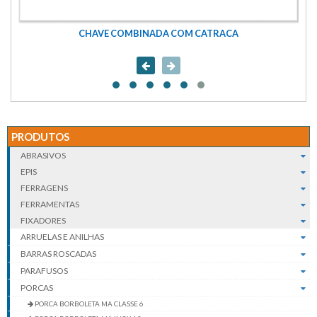
CHAVE COMBINADA COM CATRACA
PRODUTOS
ABRASIVOS
EPIS
FERRAGENS
FERRAMENTAS
FIXADORES
ARRUELAS E ANILHAS
BARRAS ROSCADAS
PARAFUSOS
PORCAS
PORCA BORBOLETA MA CLASSE 6