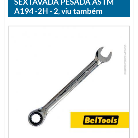
SEXTAVADA PESADA ASTM
A194 -2H - 2, viu também