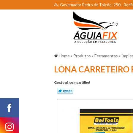
Av. Governador Pedro de Toledo, 250 - Bonfi
Home
»
Produtos
»
Ferramentas
»
Imple
LONA CARRETEIRO
Gostou? compartilhe!