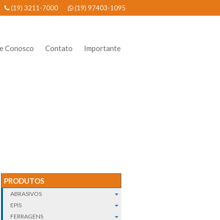
(19) 3211-7000
(19) 97403-1095
he Conosco
Contato
Importante
PRODUTOS
ABRASIVOS
EPIS
FERRAGENS