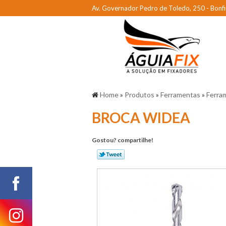
Av. Governador Pedro de Toledo, 250 - Bonfi
Home
»
Produtos
»
Ferramentas
»
Ferra
BROCA WIDEA
Gostou? compartilhe!