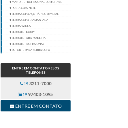
MANDRIL PROFISSIONAL COM CHAVE
PORTA COSSINETE
SERRA COPO AÇO RÁPIDO BIMETAL
SERRA COPO DIAMANTADA
SERRA WIDEA
SERROTE HOBBY
SERROTE PARA MADEIRA
SERROTE PROFISSIONAL
SUPORTE PARA SERRA COPO
VIRA MACHO
FERRAMENTAS MANUAIS
ENTRE EM CONTATO PELOS
IMPLEMENTOS AGRÍCOLAS
TELEFONES
JARDINAGEM
LIMAS
3211-7000
19
MANGUEIRAS
97403-1095
19
MANGUEIRAS HIDRÁULICAS
MEDIÇÃO E PRECISÃO
ENTRE EM CONTATO
PINTURA
SOLDA
FIXADORES