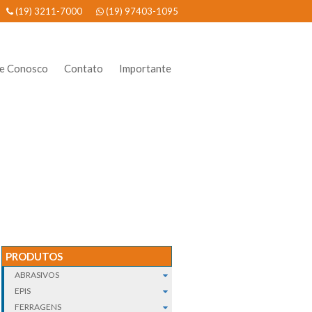
(19) 3211-7000
(19) 97403-1095
he Conosco
Contato
Importante
PRODUTOS
ABRASIVOS
EPIS
FERRAGENS