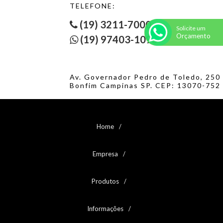
TELEFONE:
PORCA SEXTAVADA TORQUE MB CLASSE 6
PORCA SEXTAVADA TORQUE UNC/BSW GRAU 2
(19) 3211-7000
Solicite um
PORCA SEXTAVADA TORQUE UNF GRAU 2
Orçamento
(19) 97403-1095
PORCA SEXTAVADA UNC/BSW GRAU 2
PORCA SEXTAVADA UNC/BSW GRAU 2 - 1
PORCA SEXTAVADA UNC/BSW GRAU 2 - 2
PORCA SEXTAVADA UNC/BSW GRAU 2 - 3
Av. Governador Pedro de Toledo, 250
PORCA SEXTAVADA UNC/BSW GRAU 5
Bonfim Campinas SP. CEP: 13070-752
PORCA SEXTAVADA UNC/BSW GRAU 5 - 1
PORCA SEXTAVADA UNC/BSW GRAU 5 - 2
PORCA SEXTAVADA UNC/BSW GRAU 8
PORCA SEXTAVADA UNC/BSW INOX 316
Home
PORCA SEXTAVADA UNC/BSW INOX A2
PORCA SEXTAVADA UNC/BSW LATÃO
Empresa
PORCA SEXTAVADA UNF GRAU 2
PORCA SEXTAVADA UNF GRAU 2 - 1
PORCA SEXTAVADA UNF GRAU 2 - 2
Produtos
PORCA SEXTAVADA UNF GRAU 5
PORCA SEXTAVADA UNF GRAU 5 - 1
Informações
PORCA SEXTAVADA UNF GRAU 8
PORCA SEXTAVADA UNF INOX 304