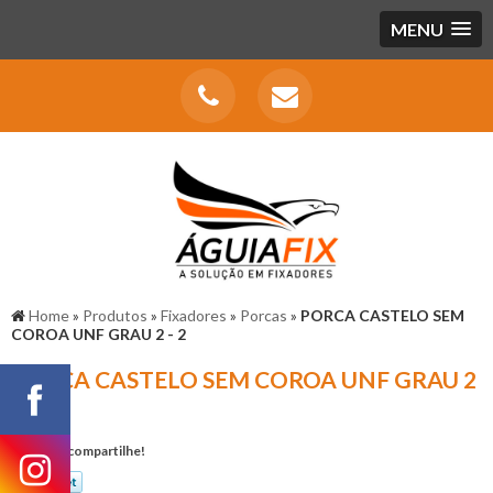
MENU
Home
»
Produtos
»
Fixadores
»
Porcas
»
PORCA CASTELO SEM
COROA UNF GRAU 2 - 2
PORCA CASTELO SEM COROA UNF GRAU 2
- 2
Gostou? compartilhe!