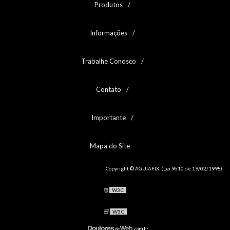
Produtos
PORCA SEXTAVADA UNF GRAU 5
PORCA SEXTAVADA UNF GRAU 5 - 1
Informações
PORCA SEXTAVADA UNF GRAU 8
PORCA SEXTAVADA UNF INOX 304
PORCA TRAVANTE ALTA NYLON MA CLASSE 6
Trabalhe Conosco
PORCA TRAVANTE ALTA NYLON MA INOX A2
PORCA TRAVANTE ALTA NYLON MB CLASSE 6
PORCA TRAVANTE ALTA NYLON UNC/BSW GRAU 2
Contato
PORCA TRAVANTE ALTA NYLON UNF GRAU 2
PORCA TRAVANTE BAIXA NYLON MA CLASSE 6
Importante
PORCA TRAVANTE BAIXA NYLON MB CLASSE 6
PORCA TRAVANTE COM NYLON MB INOX A2
PORCA TRAVANTE COM NYLON UNC/BSW INOX 304
Mapa do Site
PORCA TRAVANTE NYLON MA INOX A4
PORCA TRAVANTE NYLON UNC/BSW INOX 316
Copyright © ÁGUIAFIX. (Lei 9610 de 19/02/1998)
PROLONGADOR MA CLASSE 6
PROLONGADOR MA INOX A2
W3C
PROLONGADOR UNC/BSW GRAU 2
PROLONGADOR UNC/BSW INOX 304
W3C
PRISIONEIROS E ESTOJOS ASTM A193
MOVIMENTAÇÃO DE CARGA