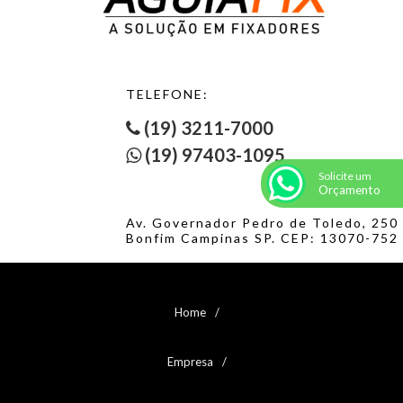
PORCA SEXTAVADA SERRILHADA MA CLASSE 6
PORCA SEXTAVADA SERRILHADA MA INOX A2
PORCA SEXTAVADA SERRILHADA UNC/BSW INOX 304
PORCA SEXTAVADA SOLDA MA CLASSE 6
PORCA SEXTAVADA TORQUE MA CLASSE 6
TELEFONE:
PORCA SEXTAVADA TORQUE MB CLASSE 6
PORCA SEXTAVADA TORQUE UNC/BSW GRAU 2
(19) 3211-7000
PORCA SEXTAVADA TORQUE UNF GRAU 2
(19) 97403-1095
PORCA SEXTAVADA UNC/BSW GRAU 2
Solicite um
PORCA SEXTAVADA UNC/BSW GRAU 2 - 1
Orçamento
PORCA SEXTAVADA UNC/BSW GRAU 2 - 2
PORCA SEXTAVADA UNC/BSW GRAU 2 - 3
Av. Governador Pedro de Toledo, 250
PORCA SEXTAVADA UNC/BSW GRAU 5
Bonfim Campinas SP. CEP: 13070-752
PORCA SEXTAVADA UNC/BSW GRAU 5 - 1
PORCA SEXTAVADA UNC/BSW GRAU 5 - 2
PORCA SEXTAVADA UNC/BSW GRAU 8
PORCA SEXTAVADA UNC/BSW INOX 316
Home
PORCA SEXTAVADA UNC/BSW INOX A2
PORCA SEXTAVADA UNC/BSW LATÃO
Empresa
PORCA SEXTAVADA UNF GRAU 2
PORCA SEXTAVADA UNF GRAU 2 - 1
PORCA SEXTAVADA UNF GRAU 2 - 2