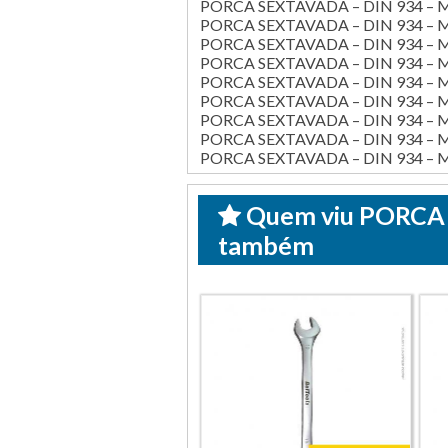
PORCA SEXTAVADA – DIN 934 – M2
PORCA SEXTAVADA – DIN 934 – M2
PORCA SEXTAVADA – DIN 934 – M3
PORCA SEXTAVADA – DIN 934 – M3
PORCA SEXTAVADA – DIN 934 – M3
PORCA SEXTAVADA – DIN 934 – M3
PORCA SEXTAVADA – DIN 934 – M4
PORCA SEXTAVADA – DIN 934 – M4
PORCA SEXTAVADA – DIN 934 – M4
Quem viu PORCA 
também