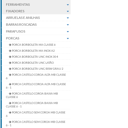
FERRAMENTAS
FIXADORES
ARRUELAS E ANILHAS
BARRAS ROSCADAS
PARAFUSOS
PORCAS
PORCA BORBOLETA MA CLASSE 6
PORCA BORBOLETA MA INOX A2
PORCA BORBOLETA UNC INOX 304
PORCA BORBOLETA UNC LATÃO
PORCA BORBOLETA UNC/BSW GRAU 2
PORCA CASTELO COROA ALTA MB CLASSE
6
PORCA CASTELO COROA ALTA MB CLASSE
6 - 1
PORCA CASTELO COROA BAIXA MB
CLASSE 6
PORCA CASTELO COROA BAIXA MB
CLASSE 6 - 1
PORCA CASTELO SEM COROA MB CLASSE
6
PORCA CASTELO SEM COROA MB CLASSE
6 - 1