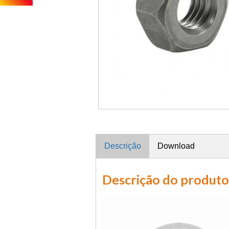
Descrição
Download
Descrição do produto