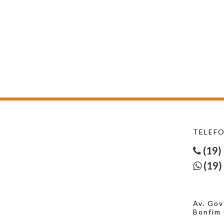
TELEFO
(19)
(19)
Av. Gov
Bonfim