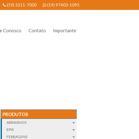
(19) 3211-7000
(19) 97403-1095
he Conosco
Contato
Importante
PRODUTOS
ABRASIVOS
EPIS
FERRAGENS