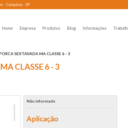
m - Campinas - SP
Home
Empresa
Produtos
Blog
Informações
Trabal
PORCA SEXTAVADA MA CLASSE 6 - 3
A CLASSE 6 - 3
Não informado
Aplicação