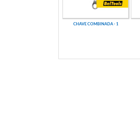
SOQUETE MAGNÉTICO
CHAVE COMBINADA - 1