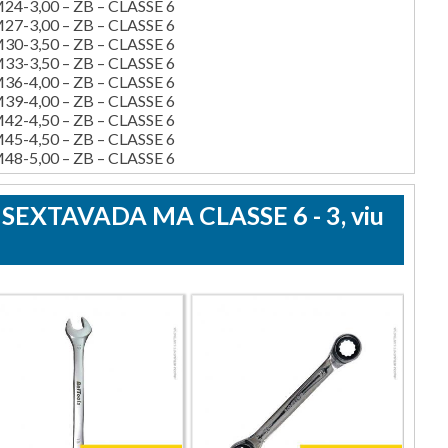
4-3,00 – ZB – CLASSE 6
7-3,00 – ZB – CLASSE 6
0-3,50 – ZB – CLASSE 6
3-3,50 – ZB – CLASSE 6
6-4,00 – ZB – CLASSE 6
9-4,00 – ZB – CLASSE 6
2-4,50 – ZB – CLASSE 6
5-4,50 – ZB – CLASSE 6
8-5,00 – ZB – CLASSE 6
SEXTAVADA MA CLASSE 6 - 3, viu