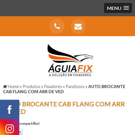
MENU
Home
»
Produtos
»
Fixadores
»
Parafusos
»
AUTO BROCANTE
CAB FLANG COM ARR DE VED
AUTO BROCANTE CAB FLANG COM ARR
DE VED
Gostou? compartilhe!