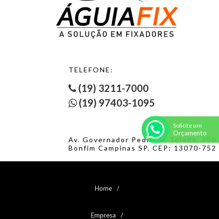
ESTRUTURAL PARA MÓVEIS CABEÇA ESCAREADA
ESTRUTURAL PARA MÓVEIS CABEÇA ESCAREADA - 1
ESTRUTURAL PARA MÓVEIS CABEÇA TAMPINHA/PLANA
ESTRUTURAL PARA MÓVEIS CABEÇA TAMPINHA/PLANA - 1
ESTRUTURAL PARA MÓVEIS CABEÇA TAMPINHA/PLANA - 2
FRANCÊS COM PORCA BICROMATIZADO
TELEFONE:
FRANCÊS COM PORCA LATÃO
FRANCÊS COM PORCA POLIDO
(19) 3211-7000
FRANCÊS COM PORCA ZINCADO BRANCO
(19) 97403-1095
FRANCÊS SEM PORCA BICROMATIZADO
FRANCÊS SEM PORCA CLASSE 8.8
FRANCÊS SEM PORCA INOX 304
Solicite um
Orçamento
FRANCÊS SEM PORCA INOX A2
Av. Governador Pedro de Toledo, 250
FRANCÊS SEM PORCA POLIDO
Bonfim Campinas SP. CEP: 13070-752
FRANCÊS SEM PORCA ZINCADO BRANCO
HASTE PARA LOUÇA SANITÁRIA
HASTE ROSCADA PARA TELHA - 1
P/ PUXADORES CAB. FLANG. FENDA COMBINADA
Home
P/ PUXADORES SEGMENTADO CABEÇA FLANGEADA
PARAF CILÍNDRICO RECARTILHADO
Empresa
PARAF FACA FORRAGEIRA