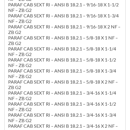
PARAF CAB SEXT RI – ANSI B 18.2.1 – 9/16-18 X 1-1/2
NF – ZB G2
PARAF CAB SEXT RI – ANSI B 18.2.1 – 9/16-18 X 1-3/4
NF – ZB G2
PARAF CAB SEXT RI – ANSI B 18.2.1 – 9/16-18 X 2 NF –
ZB G2
PARAF CAB SEXT RI – ANSI B 18.2.1 – 5/8-18 X 1 NF –
ZB G2
PARAF CAB SEXT RI – ANSI B 18.2.1 – 5/8-18 X 1-1/4
NF – ZB G2
PARAF CAB SEXT RI – ANSI B 18.2.1 – 5/8-18 X 1-1/2
NF – ZB G2
PARAF CAB SEXT RI – ANSI B 18.2.1 – 5/8-18 X 1-3/4
NF – ZB G2
PARAF CAB SEXT RI – ANSI B 18.2.1 – 5/8-18 X 2 NF –
ZB G2
PARAF CAB SEXT RI – ANSI B 18.2.1 – 3/4-16 X 1-1/4
NF – ZB G2
PARAF CAB SEXT RI – ANSI B 18.2.1 – 3/4-16 X 1-1/2
NF – ZB G2
PARAF CAB SEXT RI – ANSI B 18.2.1 – 3/4-16 X 1-3/4
NF – ZB G2
PARAF CAB SEXT RI – ANSI B 18.2.1 – 3/4-16 X 2 NF –