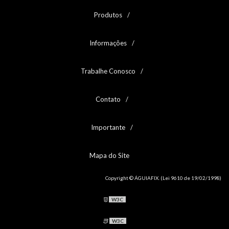
PARAF P/ ARADO TIPO B1 COM PORCA SEXTAVADA
Produtos
PARAF P/ CORREIA ELEVADORA “CANECA” COM PORCA
PARAF P/ CORREIA ELEVADORA “CANECA” COM PORCA - 1
PARAF P/ TERMINAL DE CABO BATERIA
Informações
PARAFUSO CABEÇA QUADRADA PARA TELHA
PARAFUSO CABEÇA SEXTAVADA ROSCA SOBERBA
Trabalhe Conosco
PARAFUSO CABEÇA SEXTAVADA ROSCA SOBERBA - 1
PARAFUSO PARA CAMA FENDA COMBINADA
PARAFUSO PARA CAMA FENDA SIMPLES
Contato
PARAFUSO PARA CORREDIÇA CABEÇA CHATA PHILLIPS
PARAFUSO PARA CORREDIÇA CABEÇA COM REBAIXO
Importante
PARAFUSO PARA DOBRADIÇA CABEÇA PANELA PHILLIPS
ROSCA MÁQUINA CABEÇA CHATA
ROSCA MÁQUINA CABEÇA CHATA - 1
Mapa do Site
ROSCA MÁQUINA CABEÇA CHATA - 2
ROSCA MÁQUINA CABEÇA CHATA - 3
Copyright © ÁGUIAFIX. (Lei 9610 de 19/02/1998)
ROSCA MÁQUINA CABEÇA CHATA - 4
ROSCA MÁQUINA CABEÇA CHATA PHILLIPS
W3C
ROSCA MÁQUINA CABEÇA CHATA PHILLIPS - 1
ROSCA MÁQUINA CABEÇA CILÍNDRICA
W3C
ROSCA MÁQUINA CABEÇA CILÍNDRICA - 1