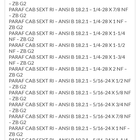
– ZB G2
PARAF CAB SEXT RI – ANSI B 18.2.1 – 1/4-28 X 7/8 NF
– ZB G2
PARAF CAB SEXT RI – ANSI B 18.2.1 – 1/4-28 X 1 NF –
ZB G2
PARAF CAB SEXT RI – ANSI B 18.2.1 – 1/4-28 X 1-1/4
NF – ZB G2
PARAF CAB SEXT RI – ANSI B 18.2.1 – 1/4-28 X 1-1/2
NF – ZB G2
PARAF CAB SEXT RI – ANSI B 18.2.1 – 1/4-28 X 1-3/4
NF – ZB G2
PARAF CAB SEXT RI – ANSI B 18.2.1 – 1/4-28 X 2 NF –
ZB G2
PARAF CAB SEXT RI – ANSI B 18.2.1 – 5/16-24 X 1/2 NF
– ZB G2
PARAF CAB SEXT RI – ANSI B 18.2.1 – 5/16-24 X 5/8 NF
– ZB G2
PARAF CAB SEXT RI – ANSI B 18.2.1 – 5/16-24 X 3/4 NF
– ZB G2
PARAF CAB SEXT RI – ANSI B 18.2.1 – 5/16-24 X 7/8 NF
– ZB G2
PARAF CAB SEXT RI – ANSI B 18.2.1 – 5/16-24 X 1 NF –
ZB G2
PARAF CAB SEXT RI – ANSI B 18.2.1 – 5/16-24 X 1-1/4