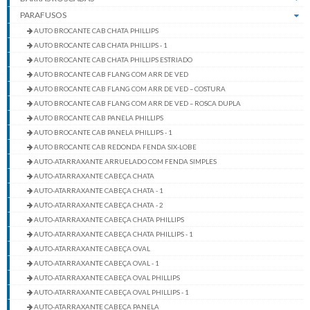
PARAFUSOS
AUTO BROCANTE CAB CHATA PHILLIPS
AUTO BROCANTE CAB CHATA PHILLIPS - 1
AUTO BROCANTE CAB CHATA PHILLIPS ESTRIADO
AUTO BROCANTE CAB FLANG COM ARR DE VED
AUTO BROCANTE CAB FLANG COM ARR DE VED – COSTURA
AUTO BROCANTE CAB FLANG COM ARR DE VED – ROSCA DUPLA
AUTO BROCANTE CAB PANELA PHILLIPS
AUTO BROCANTE CAB PANELA PHILLIPS - 1
AUTO BROCANTE CAB REDONDA FENDA SIX-LOBE
AUTO-ATARRAXANTE ARRUELADO COM FENDA SIMPLES
AUTO-ATARRAXANTE CABEÇA CHATA
AUTO-ATARRAXANTE CABEÇA CHATA - 1
AUTO-ATARRAXANTE CABEÇA CHATA - 2
AUTO-ATARRAXANTE CABEÇA CHATA PHILLIPS
AUTO-ATARRAXANTE CABEÇA CHATA PHILLIPS - 1
AUTO-ATARRAXANTE CABEÇA OVAL
AUTO-ATARRAXANTE CABEÇA OVAL - 1
AUTO-ATARRAXANTE CABEÇA OVAL PHILLIPS
AUTO-ATARRAXANTE CABEÇA OVAL PHILLIPS - 1
AUTO-ATARRAXANTE CABEÇA PANELA