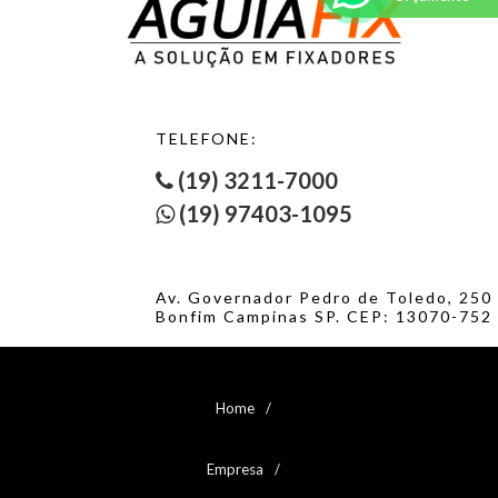
ESTRUTURAL PARA MÓVEIS CABEÇA ESCAREADA
ESTRUTURAL PARA MÓVEIS CABEÇA ESCAREADA - 1
ESTRUTURAL PARA MÓVEIS CABEÇA TAMPINHA/PLANA
ESTRUTURAL PARA MÓVEIS CABEÇA TAMPINHA/PLANA - 1
ESTRUTURAL PARA MÓVEIS CABEÇA TAMPINHA/PLANA - 2
FRANCÊS COM PORCA BICROMATIZADO
TELEFONE:
FRANCÊS COM PORCA LATÃO
FRANCÊS COM PORCA POLIDO
(19) 3211-7000
FRANCÊS COM PORCA ZINCADO BRANCO
(19) 97403-1095
FRANCÊS SEM PORCA BICROMATIZADO
FRANCÊS SEM PORCA CLASSE 8.8
FRANCÊS SEM PORCA INOX 304
FRANCÊS SEM PORCA INOX A2
Av. Governador Pedro de Toledo, 250
FRANCÊS SEM PORCA POLIDO
Bonfim Campinas SP. CEP: 13070-752
FRANCÊS SEM PORCA ZINCADO BRANCO
HASTE PARA LOUÇA SANITÁRIA
HASTE ROSCADA PARA TELHA - 1
P/ PUXADORES CAB. FLANG. FENDA COMBINADA
Home
P/ PUXADORES SEGMENTADO CABEÇA FLANGEADA
PARAF CILÍNDRICO RECARTILHADO
Empresa
PARAF FACA FORRAGEIRA
PARAF P/ ARADO TIPO A3 COM PORCA SEXTAVADA