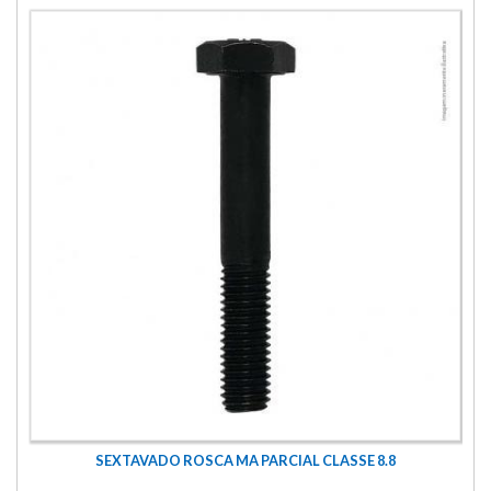
SEXTAVADO ROSCA MA PARCIAL CLASSE 8.8