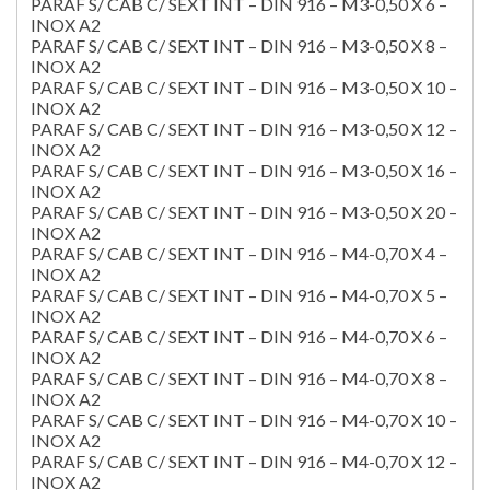
PARAF S/ CAB C/ SEXT INT – DIN 916 – M3-0,50 X 6 –
INOX A2
PARAF S/ CAB C/ SEXT INT – DIN 916 – M3-0,50 X 8 –
INOX A2
PARAF S/ CAB C/ SEXT INT – DIN 916 – M3-0,50 X 10 –
INOX A2
PARAF S/ CAB C/ SEXT INT – DIN 916 – M3-0,50 X 12 –
INOX A2
PARAF S/ CAB C/ SEXT INT – DIN 916 – M3-0,50 X 16 –
INOX A2
PARAF S/ CAB C/ SEXT INT – DIN 916 – M3-0,50 X 20 –
INOX A2
PARAF S/ CAB C/ SEXT INT – DIN 916 – M4-0,70 X 4 –
INOX A2
PARAF S/ CAB C/ SEXT INT – DIN 916 – M4-0,70 X 5 –
INOX A2
PARAF S/ CAB C/ SEXT INT – DIN 916 – M4-0,70 X 6 –
INOX A2
PARAF S/ CAB C/ SEXT INT – DIN 916 – M4-0,70 X 8 –
INOX A2
PARAF S/ CAB C/ SEXT INT – DIN 916 – M4-0,70 X 10 –
INOX A2
PARAF S/ CAB C/ SEXT INT – DIN 916 – M4-0,70 X 12 –
INOX A2