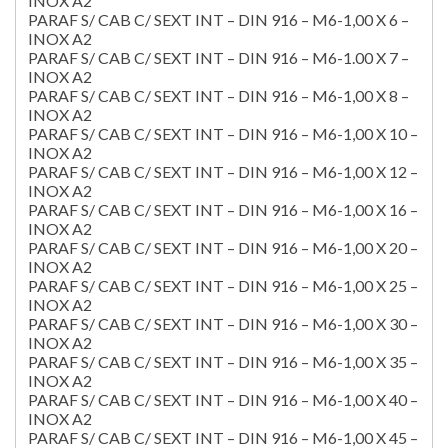
INOX A2
PARAF S/ CAB C/ SEXT INT – DIN 916 – M6-1,00 X 6 –
INOX A2
PARAF S/ CAB C/ SEXT INT – DIN 916 – M6-1.00 X 7 –
INOX A2
PARAF S/ CAB C/ SEXT INT – DIN 916 – M6-1,00 X 8 –
INOX A2
PARAF S/ CAB C/ SEXT INT – DIN 916 – M6-1,00 X 10 –
INOX A2
PARAF S/ CAB C/ SEXT INT – DIN 916 – M6-1,00 X 12 –
INOX A2
PARAF S/ CAB C/ SEXT INT – DIN 916 – M6-1,00 X 16 –
INOX A2
PARAF S/ CAB C/ SEXT INT – DIN 916 – M6-1,00 X 20 –
INOX A2
PARAF S/ CAB C/ SEXT INT – DIN 916 – M6-1,00 X 25 –
INOX A2
PARAF S/ CAB C/ SEXT INT – DIN 916 – M6-1,00 X 30 –
INOX A2
PARAF S/ CAB C/ SEXT INT – DIN 916 – M6-1,00 X 35 –
INOX A2
PARAF S/ CAB C/ SEXT INT – DIN 916 – M6-1,00 X 40 –
INOX A2
PARAF S/ CAB C/ SEXT INT – DIN 916 – M6-1,00 X 45 –