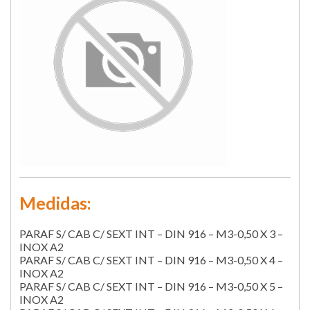
Medidas:
PARAF S/ CAB C/ SEXT INT – DIN 916 – M3-0,50 X 3 –
INOX A2
PARAF S/ CAB C/ SEXT INT – DIN 916 – M3-0,50 X 4 –
INOX A2
PARAF S/ CAB C/ SEXT INT – DIN 916 – M3-0,50 X 5 –
INOX A2