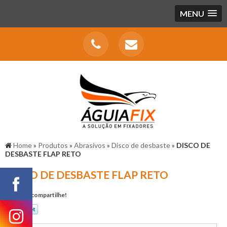
MENU
Home
»
Produtos
»
Abrasivos
»
Disco de desbaste
»
DISCO DE
DESBASTE FLAP RETO
DISCO DE DESBASTE FLAP RETO
Gostou? compartilhe!