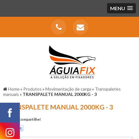
MENU
Home
»
Produtos
»
Movimentação de carga
»
Transpaletes
manuais
»
TRANSPALETE MANUAL 2000KG - 3
TRANSPALETE MANUAL 2000KG - 3
Gostou? compartilhe!