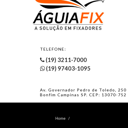
DRYWALL CABEÇA TROMBETA PONTA AGULHA
DRYWALL CABEÇA TROMBETA PONTA BROCA
ESTRUTURAL PARA MÓVEIS CABEÇA ESCAREADA
ESTRUTURAL PARA MÓVEIS CABEÇA ESCAREADA - 1
ESTRUTURAL PARA MÓVEIS CABEÇA TAMPINHA/PLANA
ESTRUTURAL PARA MÓVEIS CABEÇA TAMPINHA/PLANA - 1
ESTRUTURAL PARA MÓVEIS CABEÇA TAMPINHA/PLANA - 2
FRANCÊS COM PORCA BICROMATIZADO
TELEFONE:
FRANCÊS COM PORCA LATÃO
FRANCÊS COM PORCA POLIDO
(19) 3211-7000
FRANCÊS COM PORCA ZINCADO BRANCO
(19) 97403-1095
FRANCÊS SEM PORCA BICROMATIZADO
FRANCÊS SEM PORCA CLASSE 8.8
FRANCÊS SEM PORCA INOX 304
FRANCÊS SEM PORCA INOX A2
Av. Governador Pedro de Toledo, 250
FRANCÊS SEM PORCA POLIDO
Bonfim Campinas SP. CEP: 13070-752
FRANCÊS SEM PORCA ZINCADO BRANCO
HASTE PARA LOUÇA SANITÁRIA
HASTE ROSCADA PARA TELHA - 1
P/ PUXADORES CAB. FLANG. FENDA COMBINADA
Home
P/ PUXADORES SEGMENTADO CABEÇA FLANGEADA