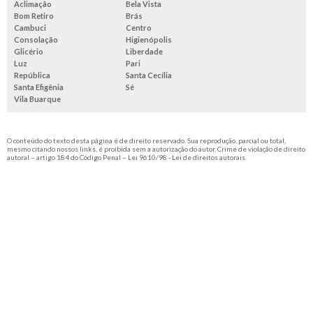
Aclimação
Bela Vista
Bom Retiro
Brás
Cambuci
Centro
Consolação
Higienópolis
Glicério
Liberdade
Luz
Pari
República
Santa Cecília
Santa Efigênia
Sé
Vila Buarque
O conteúdo do texto desta página é de direito reservado. Sua reprodução, parcial ou total,
mesmo citando nossos links, é proibida sem a autorização do autor. Crime de violação de direito
autoral – artigo 184 do Código Penal –
Lei 9610/98 - Lei de direitos autorais
.