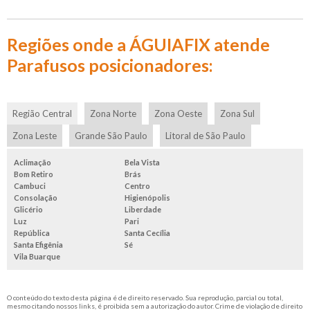
Regiões onde a ÁGUIAFIX atende
Parafusos posicionadores:
Região Central
Zona Norte
Zona Oeste
Zona Sul
Zona Leste
Grande São Paulo
Litoral de São Paulo
Aclimação
Bela Vista
Bom Retiro
Brás
Cambuci
Centro
Consolação
Higienópolis
Glicério
Liberdade
Luz
Pari
República
Santa Cecília
Santa Efigênia
Sé
Vila Buarque
O conteúdo do texto desta página é de direito reservado. Sua reprodução, parcial ou total,
mesmo citando nossos links, é proibida sem a autorização do autor. Crime de violação de direito