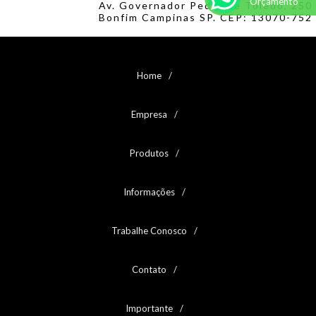
Orçamento
Av. Governador Pedro de Toledo, 250
Bonfim Campinas SP. CEP: 13070-752
Home
Empresa
Produtos
Informações
Trabalhe Conosco
Contato
Importante