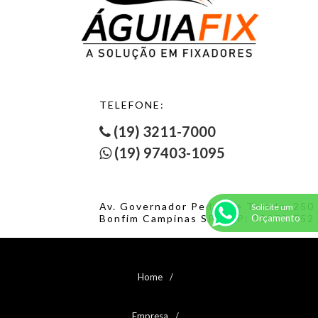
TELEFONE:
(19) 3211-7000
(19) 97403-1095
Av. Governador Pedro de Toledo, 250
Solicite um
Orçamento
Bonfim Campinas SP. CEP: 13070-752
Home
Empresa