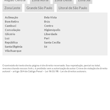
Zona Leste
Grande São Paulo
Litoral de São Paulo
Aclimação
Bela Vista
Bom Retiro
Brás
Cambuci
Centro
Consolação
Higienópolis
Glicério
Liberdade
Luz
Pari
República
Santa Cecília
Santa Efigênia
Sé
Vila Buarque
O conteúdo do texto desta página é de direito reservado. Sua reprodução, parcial ou total,
mesmo citando nossos links, é proibida sem a autorização do autor. Crime de violação de direito
autoral – artigo 184 do Código Penal –
Lei 9610/98 - Lei de direitos autorais
.