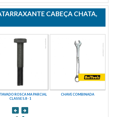
-ATARRAXANTE CABEÇA CHATA,
TAVADO ROSCA MA PARCIAL
CHAVE COMBINADA
SEXT
CLASSE 5.8 - 1