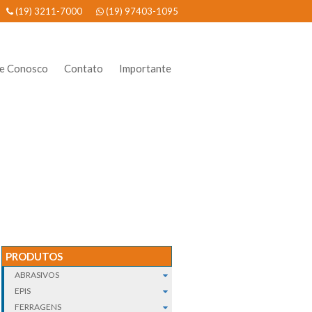
(19) 3211-7000
(19) 97403-1095
he Conosco
Contato
Importante
PRODUTOS
ABRASIVOS
EPIS
FERRAGENS