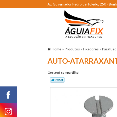
Av. Governador Pedro de Toledo, 250 - Bonfi
Home
»
Produtos
»
Fixadores
»
Parafuso
AUTO-ATARRAXANT
Gostou? compartilhe!