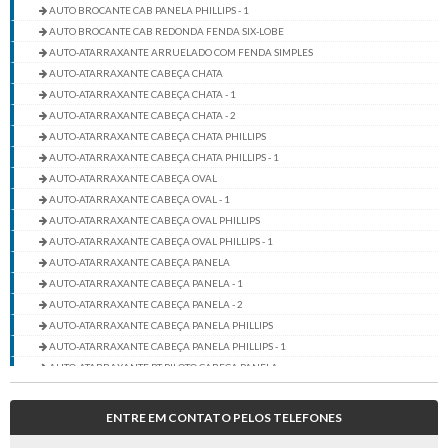
AUTO BROCANTE CAB PANELA PHILLIPS - 1
AUTO BROCANTE CAB REDONDA FENDA SIX-LOBE
AUTO-ATARRAXANTE ARRUELADO COM FENDA SIMPLES
AUTO-ATARRAXANTE CABEÇA CHATA
AUTO-ATARRAXANTE CABEÇA CHATA - 1
AUTO-ATARRAXANTE CABEÇA CHATA - 2
AUTO-ATARRAXANTE CABEÇA CHATA PHILLIPS
AUTO-ATARRAXANTE CABEÇA CHATA PHILLIPS - 1
AUTO-ATARRAXANTE CABEÇA OVAL
AUTO-ATARRAXANTE CABEÇA OVAL - 1
AUTO-ATARRAXANTE CABEÇA OVAL PHILLIPS
AUTO-ATARRAXANTE CABEÇA OVAL PHILLIPS - 1
AUTO-ATARRAXANTE CABEÇA PANELA
AUTO-ATARRAXANTE CABEÇA PANELA - 1
AUTO-ATARRAXANTE CABEÇA PANELA - 2
AUTO-ATARRAXANTE CABEÇA PANELA PHILLIPS
AUTO-ATARRAXANTE CABEÇA PANELA PHILLIPS - 1
AUTO-ATARRAXANTE PT PILOTO CABEÇA PANELA
AUTO-ATARRAXANTE PT PILOTO CABEÇA PANELA - 1
AUTO-ATARRAXANTE PT PILOTO CABEÇA PANELA PHILIPS
ENTRE EM CONTATO PELOS TELEFONES
AUTO-ATARRAXANTE PT PILOTO CABEÇA PANELA PHILIPS - 1