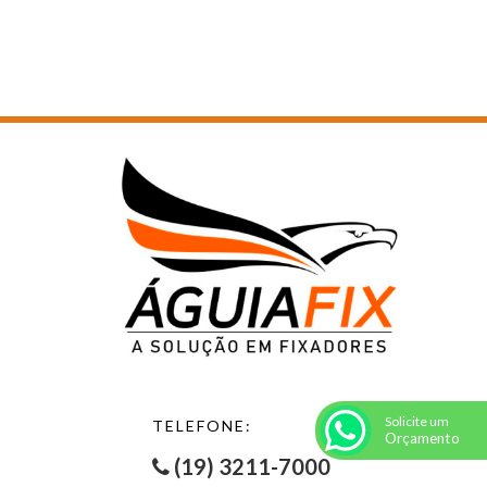
CHIPBOARD CABEÇA CHATA PHILLIPS
CHIPBOARD CABEÇA FLANGEADA PHILLIPS
CHIPBOARD CABEÇA PANELA PHILLIPS
CONJUNTO ASTM A325 COM CONTROLADOR DE TORQUE
CONJUNTO CARDAN
CONJUNTO HASTE ROSCADA PARA TELHA
DRYWALL CAB CHATA PT BROCA COM ASA DE EXPANSÃO
DRYWALL CAB CHATA PT BROCA COM ASA DE EXPANSÃO - 1
DRYWALL CABEÇA FLANGEADA PONTA BROCA
DRYWALL CABEÇA FLANGEADA SERRILHADA PT BROCA
DRYWALL CABEÇA TROMBETA PONTA AGULHA
DRYWALL CABEÇA TROMBETA PONTA BROCA
ESTRUTURAL PARA MÓVEIS CABEÇA ESCAREADA
ESTRUTURAL PARA MÓVEIS CABEÇA ESCAREADA - 1
ESTRUTURAL PARA MÓVEIS CABEÇA TAMPINHA/PLANA
ESTRUTURAL PARA MÓVEIS CABEÇA TAMPINHA/PLANA - 1
ESTRUTURAL PARA MÓVEIS CABEÇA TAMPINHA/PLANA - 2
FRANCÊS COM PORCA BICROMATIZADO
Solicite um
TELEFONE:
FRANCÊS COM PORCA LATÃO
Orçamento
FRANCÊS COM PORCA POLIDO
(19) 3211-7000
FRANCÊS COM PORCA ZINCADO BRANCO