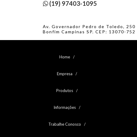
(19) 97403-1095
FRANCÊS SEM PORCA BICROMATIZADO
FRANCÊS SEM PORCA CLASSE 8.8
FRANCÊS SEM PORCA INOX 304
FRANCÊS SEM PORCA INOX A2
Av. Governador Pedro de Toledo, 250
FRANCÊS SEM PORCA POLIDO
Bonfim Campinas SP. CEP: 13070-752
FRANCÊS SEM PORCA ZINCADO BRANCO
HASTE PARA LOUÇA SANITÁRIA
HASTE ROSCADA PARA TELHA - 1
P/ PUXADORES CAB. FLANG. FENDA COMBINADA
Home
P/ PUXADORES SEGMENTADO CABEÇA FLANGEADA
PARAF CILÍNDRICO RECARTILHADO
Empresa
PARAF FACA FORRAGEIRA
PARAF P/ ARADO TIPO A3 COM PORCA SEXTAVADA
PARAF P/ ARADO TIPO B1 COM PORCA SEXTAVADA
Produtos
PARAF P/ CORREIA ELEVADORA “CANECA” COM PORCA
PARAF P/ CORREIA ELEVADORA “CANECA” COM PORCA - 1
PARAF P/ TERMINAL DE CABO BATERIA
Informações
PARAFUSO CABEÇA QUADRADA PARA TELHA
PARAFUSO CABEÇA SEXTAVADA ROSCA SOBERBA
Trabalhe Conosco
PARAFUSO CABEÇA SEXTAVADA ROSCA SOBERBA - 1
PARAFUSO PARA CAMA FENDA COMBINADA