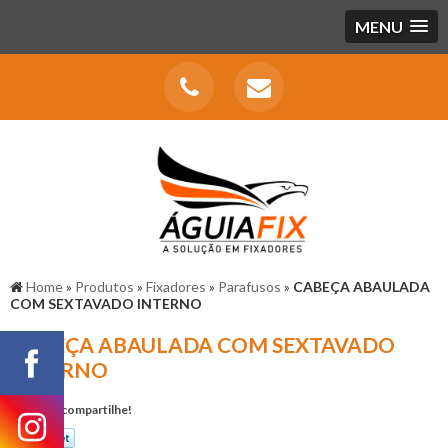
MENU
Home
»
Produtos
»
Fixadores
»
Parafusos
»
CABEÇA ABAULADA
COM SEXTAVADO INTERNO
CABEÇA ABAULADA COM SEXTAVADO
INTERNO
Gostou? compartilhe!