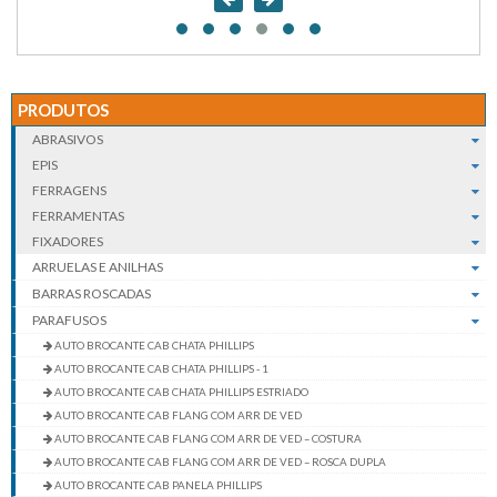
PRODUTOS
ABRASIVOS
EPIS
FERRAGENS
FERRAMENTAS
FIXADORES
ARRUELAS E ANILHAS
BARRAS ROSCADAS
PARAFUSOS
AUTO BROCANTE CAB CHATA PHILLIPS
AUTO BROCANTE CAB CHATA PHILLIPS - 1
AUTO BROCANTE CAB CHATA PHILLIPS ESTRIADO
AUTO BROCANTE CAB FLANG COM ARR DE VED
AUTO BROCANTE CAB FLANG COM ARR DE VED – COSTURA
AUTO BROCANTE CAB FLANG COM ARR DE VED – ROSCA DUPLA
AUTO BROCANTE CAB PANELA PHILLIPS