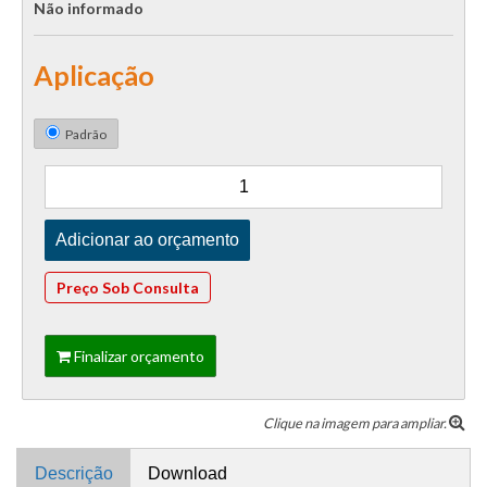
Não informado
Aplicação
Padrão
Preço Sob Consulta
Finalizar orçamento
Clique na imagem para ampliar.
Descrição
Download