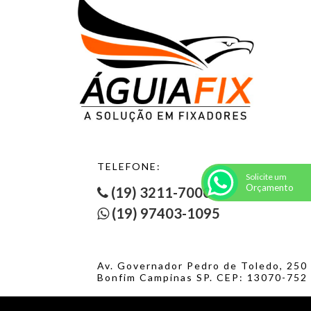
PORCA SEXTAVADA PESADA ASTM A194 -2H - 3
PORCA SEXTAVADA PESADA ASTM A194 INOX 304
PORCA SEXTAVADA PESADA ASTM A194 INOX 316
PORCA SEXTAVADA PESADA UNC/BSW GRAU 2
PORCA SEXTAVADA PESADA UNC/BSW GRAU 2 - 1
PORCA SEXTAVADA PESADA UNC/BSW GRAU 2 - 2
PORCA SEXTAVADA SERRILHADA MA CLASSE 6
PORCA SEXTAVADA SERRILHADA MA INOX A2
PORCA SEXTAVADA SERRILHADA UNC/BSW INOX 304
PORCA SEXTAVADA SOLDA MA CLASSE 6
PORCA SEXTAVADA TORQUE MA CLASSE 6
TELEFONE:
PORCA SEXTAVADA TORQUE MB CLASSE 6
Solicite um
PORCA SEXTAVADA TORQUE UNC/BSW GRAU 2
Orçamento
(19) 3211-7000
PORCA SEXTAVADA TORQUE UNF GRAU 2
(19) 97403-1095
PORCA SEXTAVADA UNC/BSW GRAU 2
PORCA SEXTAVADA UNC/BSW GRAU 2 - 1
PORCA SEXTAVADA UNC/BSW GRAU 2 - 2
PORCA SEXTAVADA UNC/BSW GRAU 2 - 3
Av. Governador Pedro de Toledo, 250
PORCA SEXTAVADA UNC/BSW GRAU 5
Bonfim Campinas SP. CEP: 13070-752
PORCA SEXTAVADA UNC/BSW GRAU 5 - 1
PORCA SEXTAVADA UNC/BSW GRAU 5 - 2