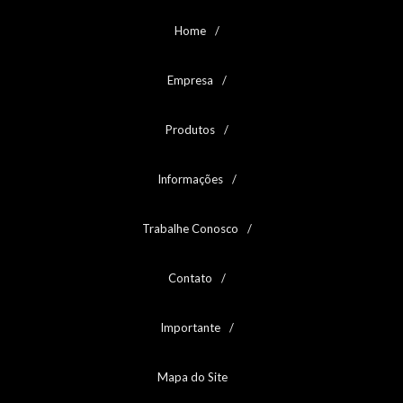
PORCA SEXTAVADA UNC/BSW GRAU 8
PORCA SEXTAVADA UNC/BSW INOX 316
Home
PORCA SEXTAVADA UNC/BSW INOX A2
PORCA SEXTAVADA UNC/BSW LATÃO
Empresa
PORCA SEXTAVADA UNF GRAU 2
PORCA SEXTAVADA UNF GRAU 2 - 1
PORCA SEXTAVADA UNF GRAU 2 - 2
Produtos
PORCA SEXTAVADA UNF GRAU 5
PORCA SEXTAVADA UNF GRAU 5 - 1
Informações
PORCA SEXTAVADA UNF GRAU 8
PORCA SEXTAVADA UNF INOX 304
PORCA TRAVANTE ALTA NYLON MA CLASSE 6
Trabalhe Conosco
PORCA TRAVANTE ALTA NYLON MA INOX A2
PORCA TRAVANTE ALTA NYLON MB CLASSE 6
PORCA TRAVANTE ALTA NYLON UNC/BSW GRAU 2
Contato
PORCA TRAVANTE ALTA NYLON UNF GRAU 2
PORCA TRAVANTE BAIXA NYLON MA CLASSE 6
Importante
PORCA TRAVANTE BAIXA NYLON MB CLASSE 6
PORCA TRAVANTE COM NYLON MB INOX A2
PORCA TRAVANTE COM NYLON UNC/BSW INOX 304
Mapa do Site
PORCA TRAVANTE NYLON MA INOX A4