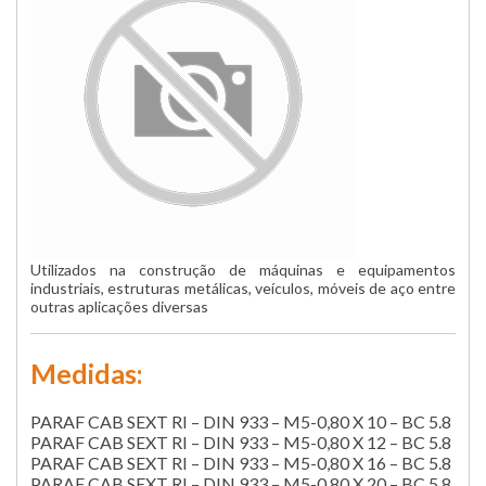
Utilizados na construção de máquinas e equipamentos
industriais, estruturas metálicas, veículos, móveis de aço entre
outras aplicações diversas
Medidas:
PARAF CAB SEXT RI – DIN 933 – M5-0,80 X 10 – BC 5.8
PARAF CAB SEXT RI – DIN 933 – M5-0,80 X 12 – BC 5.8
PARAF CAB SEXT RI – DIN 933 – M5-0,80 X 16 – BC 5.8
PARAF CAB SEXT RI – DIN 933 – M5-0,80 X 20 – BC 5.8