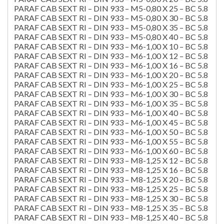
PARAF CAB SEXT RI – DIN 933 – M5-0,80 X 25 – BC 5.8
PARAF CAB SEXT RI – DIN 933 – M5-0,80 X 30 – BC 5.8
PARAF CAB SEXT RI – DIN 933 – M5-0,80 X 35 – BC 5.8
PARAF CAB SEXT RI – DIN 933 – M5-0,80 X 40 – BC 5.8
PARAF CAB SEXT RI – DIN 933 – M6-1,00 X 10 – BC 5.8
PARAF CAB SEXT RI – DIN 933 – M6-1,00 X 12 – BC 5.8
PARAF CAB SEXT RI – DIN 933 – M6-1,00 X 16 – BC 5.8
PARAF CAB SEXT RI – DIN 933 – M6-1,00 X 20 – BC 5.8
PARAF CAB SEXT RI – DIN 933 – M6-1,00 X 25 – BC 5.8
PARAF CAB SEXT RI – DIN 933 – M6-1,00 X 30 – BC 5.8
PARAF CAB SEXT RI – DIN 933 – M6-1,00 X 35 – BC 5.8
PARAF CAB SEXT RI – DIN 933 – M6-1,00 X 40 – BC 5.8
PARAF CAB SEXT RI – DIN 933 – M6-1,00 X 45 – BC 5.8
PARAF CAB SEXT RI – DIN 933 – M6-1,00 X 50 – BC 5.8
PARAF CAB SEXT RI – DIN 933 – M6-1,00 X 55 – BC 5.8
PARAF CAB SEXT RI – DIN 933 – M6-1,00 X 60 – BC 5.8
PARAF CAB SEXT RI – DIN 933 – M8-1,25 X 12 – BC 5.8
PARAF CAB SEXT RI – DIN 933 – M8-1,25 X 16 – BC 5.8
PARAF CAB SEXT RI – DIN 933 – M8-1,25 X 20 – BC 5.8
PARAF CAB SEXT RI – DIN 933 – M8-1,25 X 25 – BC 5.8
PARAF CAB SEXT RI – DIN 933 – M8-1,25 X 30 – BC 5.8
PARAF CAB SEXT RI – DIN 933 – M8-1,25 X 35 – BC 5.8
PARAF CAB SEXT RI – DIN 933 – M8-1,25 X 40 – BC 5.8