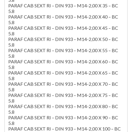
PARAF CAB SEXT RI – DIN 933 – M14-2,00 X 35 – BC
5.8
PARAF CAB SEXT RI – DIN 933 – M14-2,00 X 40 – BC
5.8
PARAF CAB SEXT RI – DIN 933 – M14-2,00 X 45 – BC
5.8
PARAF CAB SEXT RI – DIN 933 – M14-2,00 X 50 – BC
5.8
PARAF CAB SEXT RI – DIN 933 – M14-2,00 X 55 – BC
5.8
PARAF CAB SEXT RI – DIN 933 – M14-2,00 X 60 – BC
5.8
PARAF CAB SEXT RI – DIN 933 – M14-2,00 X 65 – BC
5.8
PARAF CAB SEXT RI – DIN 933 – M14-2,00 X 70 – BC
5.8
PARAF CAB SEXT RI – DIN 933 – M14-2,00 X 75 – BC
5.8
PARAF CAB SEXT RI – DIN 933 – M14-2,00 X 80 – BC
5.8
PARAF CAB SEXT RI – DIN 933 – M14-2,00 X 90 – BC
5.8
PARAF CAB SEXT RI – DIN 933 – M14-2,00 X 100 – BC