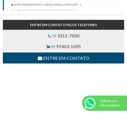
AUTO-ATARRAXANTE CABEÇA PANELA PHILLIPS - 1
AUTO-ATARRAXANTE PT PILOTO CABEÇA PANELA
AUTO-ATARRAXANTE PT PILOTO CABEÇA PANELA - 1
AUTO-ATARRAXANTE PT PILOTO CABEÇA PANELA PHILIPS
ENTRE EM CONTATO PELOS TELEFONES
AUTO-ATARRAXANTE PT PILOTO CABEÇA PANELA PHILIPS - 1
BELPLASTIC CABEÇA CHATA PHILLIPS
3211-7000
19
BELPLASTIC CABEÇA FLANGEADA PHILLIPS
97403-1095
19
BELPLASTIC CABEÇA PANELA PHILLIPS
BUJÃO
ENTRE EM CONTATO
CABEÇA ABAULADA COM SEXTAVADO INTERNO
CABEÇA ABAULADA COM SEXTAVADO INTERNO - 1
CABEÇA ABAULADA COM SEXTAVADO INTERNO - 2
CABEÇA ABAULADA COM SEXTAVADO INTERNO - 3
CABEÇA ABAULADA COM SEXTAVADO INTERNO - 4
CABEÇA CHATA COM SEXTAVADO INTERNO
CABEÇA CHATA COM SEXTAVADO INTERNO - 1
CABEÇA CHATA COM SEXTAVADO INTERNO - 2
Solicite um
Orçamento
CABEÇA CHATA COM SEXTAVADO INTERNO - 3
CABEÇA CHATA COM SEXTAVADO INTERNO - 4
CABEÇA CILÍNDRICA BAIXA COM SEXTAVADO INTERNO
CABEÇA CILÍNDRICA COM SEXTAVADO INTERNO