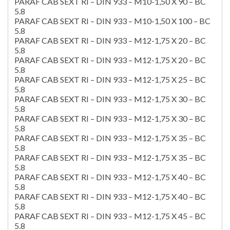
PARAF CAB SEXT RI – DIN 933 – M10-1,50 X 90 – BC
5.8
PARAF CAB SEXT RI – DIN 933 – M10-1,50 X 100 – BC
5.8
PARAF CAB SEXT RI – DIN 933 – M12-1,75 X 20 – BC
5.8
PARAF CAB SEXT RI – DIN 933 – M12-1,75 X 20 – BC
5.8
PARAF CAB SEXT RI – DIN 933 – M12-1,75 X 25 – BC
5.8
PARAF CAB SEXT RI – DIN 933 – M12-1,75 X 30 – BC
5.8
PARAF CAB SEXT RI – DIN 933 – M12-1,75 X 30 – BC
5.8
PARAF CAB SEXT RI – DIN 933 – M12-1,75 X 35 – BC
5.8
PARAF CAB SEXT RI – DIN 933 – M12-1,75 X 35 – BC
5.8
PARAF CAB SEXT RI – DIN 933 – M12-1,75 X 40 – BC
5.8
PARAF CAB SEXT RI – DIN 933 – M12-1,75 X 40 – BC
5.8
PARAF CAB SEXT RI – DIN 933 – M12-1,75 X 45 – BC
5.8