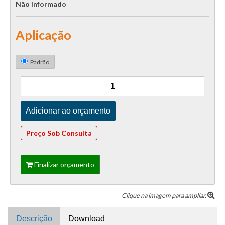
Não informado
Aplicação
Padrão
Preço Sob Consulta
Finalizar orçamento
Clique na imagem para ampliar.
Descrição
Download